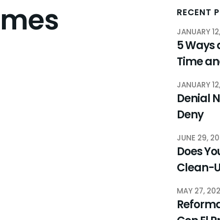
omes
RECENT 
JANUARY 12
5 Ways 
Time a
JANUARY 12
Denial N
Deny
JUNE 29, 2
Does You
Clean-
MAY 27, 20
Reforma