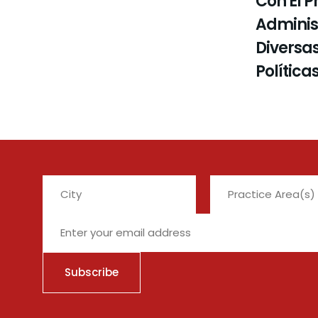
Con El P
Administ
Diversas
Política
City