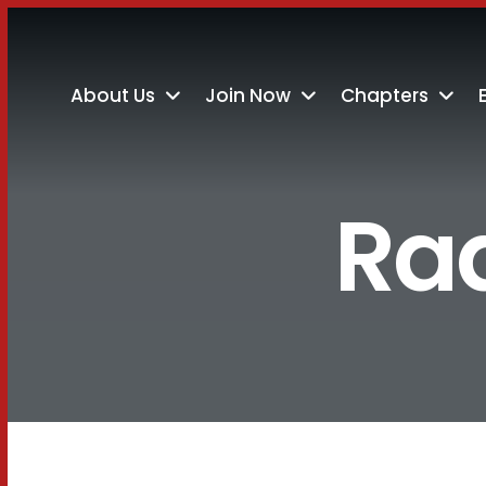
About Us
Join Now
Chapters
Ra