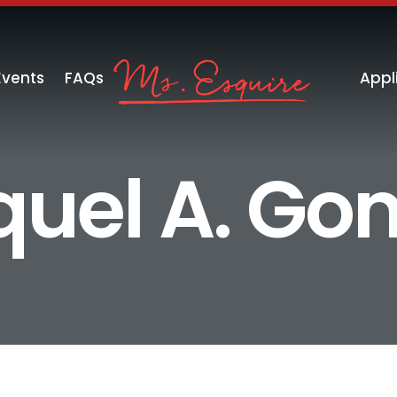
Events
FAQs
Appl
quel A. Go